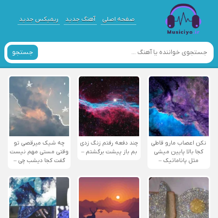
صفحه اصلی
آهنگ جدید
ریمیکس جدید
جستجو
نکن اعصاب مارو قاطی
چند دفعه رفتم زنگ زدی
چه شیک میرقصی تو
کجا بالا پایین میشی
بم باز پیشت برگشتم –
وقتی مستی مهم نیست
مثل پاناماتیک –
گفت کجا دیشب چی –