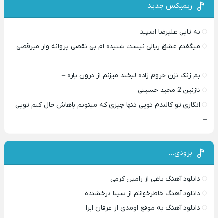
ریمیکس جدید
نه تایی علیرضا اسپید
میگفتم عشق ریالی نیست شنیده ام بی نقصی پروانه وار میرقصی
–
بم زنگ نزن حروم زاده لبخند میزنم از درون پاره –
نازنین 2 مجید حسینی
انگاری تو کالبدم تویی تنها چیزی که میتونم باهاش حال کنم تویی
–
بزودی…
دانلود آهنگ یاغی از رامین کرمی
دانلود آهنگ خاطرخواتم از سینا درخشنده
دانلود آهنگ به موقع اومدی از عرفان ابرا