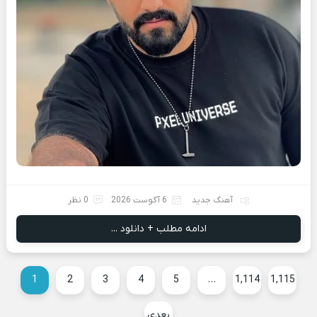
آهنگ جدید
6 آگوست 2026
0 نظر
ادامه مطلب + دانلود ...
1
2
3
4
5
…
1,114
1,115
بعدی