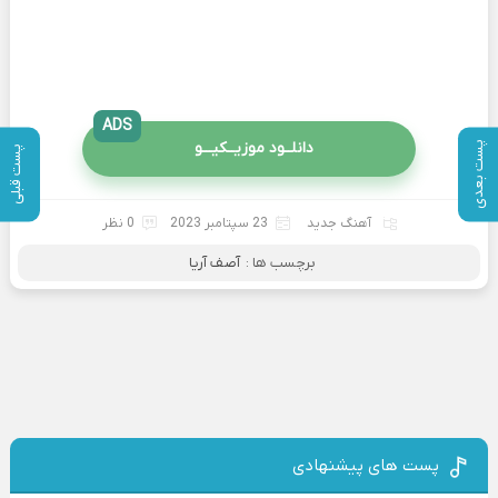
ADS
دانلــود موزیــکیـــو
پست بعدی
پست قبلی
آهنگ جدید
23 سپتامبر 2023
0 نظر
برچسب ها :
آصف آریا
پست های پیشنهادی