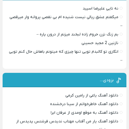
نه تایی علیرضا اسپید
میگفتم عشق ریالی نیست شنیده ام بی نقصی پروانه وار میرقصی
–
بم زنگ نزن حروم زاده لبخند میزنم از درون پاره –
نازنین 2 مجید حسینی
انگاری تو کالبدم تویی تنها چیزی که میتونم باهاش حال کنم تویی
–
بزودی…
دانلود آهنگ یاغی از رامین کرمی
دانلود آهنگ خاطرخواتم از سینا درخشنده
دانلود آهنگ به موقع اومدی از عرفان ابرا
دانلود آهنگ یار من آفتاب مهتاب ندیدس فرشتس پدیدس از