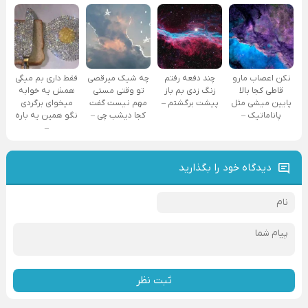
نکن اعصاب مارو
چند دفعه رفتم
چه شیک میرقصی
فقط داری بم میگی
قاطی کجا بالا
زنگ زدی بم باز
تو وقتی مستی
همش یه خوابه
پایین میشی مثل
پیشت برگشتم –
مهم نیست گفت
میخوای برگردی
پاناماتیک –
کجا دیشب چی –
نگو همین یه باره
–
دیدگاه خود را بگذارید
ثبت نظر