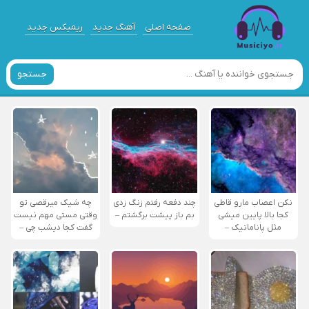
صفحه اصلی
آهنگ جدید
ریمیکس جدید
جستجو
نکن اعصاب مارو قاطی
چند دفعه رفتم زنگ زدی
چه شیک میرقصی تو
کجا بالا پایین میشی
بم باز پیشت برگشتم –
وقتی مستی مهم نیست
مثل پاناماتیک –
گفت کجا دیشب چی –