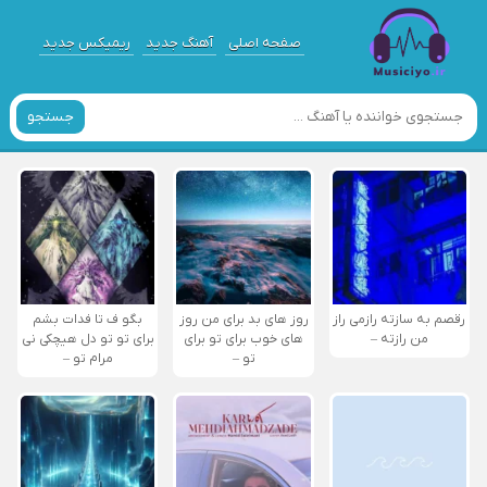
صفحه اصلی
آهنگ جدید
ریمیکس جدید
جستجو
رقصم به سازته رازمی راز
روز های بد برای من روز
بگو ف تا فدات بشم
من رازته –
های خوب برای تو برای
برای تو تو دل هیچکی نی
تو –
مرام تو –