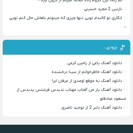
بم زنگ نزن حروم زاده لبخند میزنم از درون پاره –
نازنین 2 مجید حسینی
انگاری تو کالبدم تویی تنها چیزی که میتونم باهاش حال کنم تویی
–
بزودی…
دانلود آهنگ یاغی از رامین کرمی
دانلود آهنگ خاطرخواتم از سینا درخشنده
دانلود آهنگ به موقع اومدی از عرفان ابرا
دانلود آهنگ یار من آفتاب مهتاب ندیدس فرشتس پدیدس از
مسعود صادقلو
دانلود آهنگ دلبر 2 از توحید ناصری