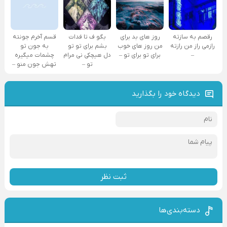
رقصم به سازته
روز های بد برای
بگو ف تا فدات
قسم آخرم جونته
رازمی راز من رازته
من روز های خوب
بشم برای تو تو
به جون تو
–
برای تو برای تو –
دل هیچکی نی مرام
چشمات میگیره
تو –
تهش جون منو –
دیدگاه خود را بگذارید
ثبت نظر
دسته‌بندی‌ها