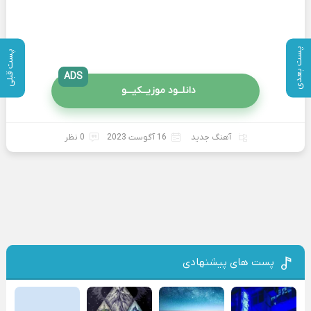
پست بعدی
پست قبلی
ADS
دانلــود موزیــکیـــو
آهنگ جدید
16 آگوست 2023
0 نظر
پست های پیشنهادی