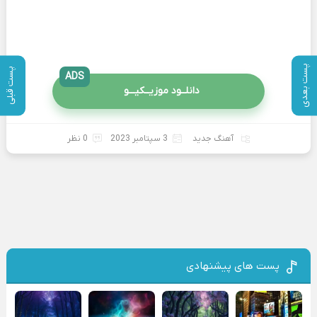
پست بعدی
پست قبلی
ADS
دانلــود موزیــکیـــو
آهنگ جدید
3 سپتامبر 2023
0 نظر
پست های پیشنهادی