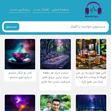
صفحه اصلی
آهنگ جدید
ریمیکس جدید
جستجو
الان هوا بارونیه دل من
اسمت میاد هر دفعه
کنار تو انگار داشتم
طوفانه چشات که خوابه
میرم تراپی دروغ‌ های
دنیارو توی مشتم –
چشا من هنو تاره –
مسخرت شدن چه عادی
–