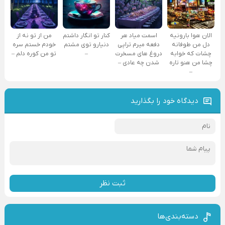
الان هوا بارونیه
اسمت میاد هر
کنار تو انگار داشتم
من از تو نه از
دل من طوفانه
دفعه میرم تراپی
دنیارو توی مشتم
خودم خستم سره
چشات که خوابه
دروغ‌ های مسخرت
–
تو من کوره دلم –
چشا من هنو تاره
شدن چه عادی –
–
دیدگاه خود را بگذارید
ثبت نظر
دسته‌بندی‌ها