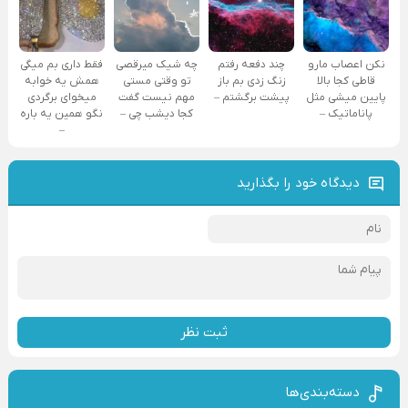
نکن اعصاب مارو
چند دفعه رفتم
چه شیک میرقصی
فقط داری بم میگی
قاطی کجا بالا
زنگ زدی بم باز
تو وقتی مستی
همش یه خوابه
پایین میشی مثل
پیشت برگشتم –
مهم نیست گفت
میخوای برگردی
پاناماتیک –
کجا دیشب چی –
نگو همین یه باره
–
دیدگاه خود را بگذارید
ثبت نظر
دسته‌بندی‌ها