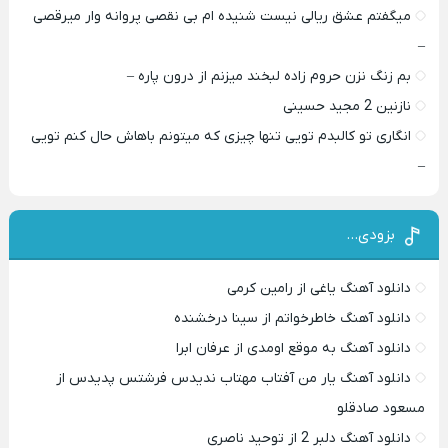
میگفتم عشق ریالی نیست شنیده ام بی نقصی پروانه وار میرقصی
–
بم زنگ نزن حروم زاده لبخند میزنم از درون پاره –
نازنین 2 مجید حسینی
انگاری تو کالبدم تویی تنها چیزی که میتونم باهاش حال کنم تویی
–
بزودی…
دانلود آهنگ یاغی از رامین کرمی
دانلود آهنگ خاطرخواتم از سینا درخشنده
دانلود آهنگ به موقع اومدی از عرفان ابرا
دانلود آهنگ یار من آفتاب مهتاب ندیدس فرشتس پدیدس از
مسعود صادقلو
دانلود آهنگ دلبر 2 از توحید ناصری