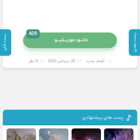
ADS
پست بعدی
پست قبلی
دانلــود موزیــکیـــو
آهنگ جدید
25 سپتامبر 2023
0 نظر
پست های پیشنهادی