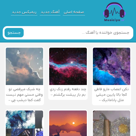
صفحه اصلی
آهنگ جدید
ریمیکس جدید
جستجو
نکن اعصاب مارو قاطی
چند دفعه رفتم زنگ زدی
چه شیک میرقصی تو
کجا بالا پایین میشی
بم باز پیشت برگشتم –
وقتی مستی مهم نیست
مثل پاناماتیک –
گفت کجا دیشب چی –