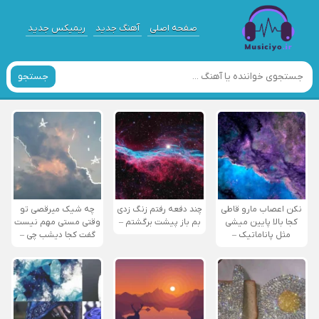
صفحه اصلی
آهنگ جدید
ریمیکس جدید
جستجو
نکن اعصاب مارو قاطی
چند دفعه رفتم زنگ زدی
چه شیک میرقصی تو
کجا بالا پایین میشی
بم باز پیشت برگشتم –
وقتی مستی مهم نیست
مثل پاناماتیک –
گفت کجا دیشب چی –