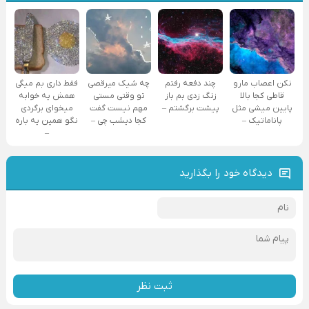
نکن اعصاب مارو
چند دفعه رفتم
چه شیک میرقصی
فقط داری بم میگی
قاطی کجا بالا
زنگ زدی بم باز
تو وقتی مستی
همش یه خوابه
پایین میشی مثل
پیشت برگشتم –
مهم نیست گفت
میخوای برگردی
پاناماتیک –
کجا دیشب چی –
نگو همین یه باره
–
دیدگاه خود را بگذارید
ثبت نظر