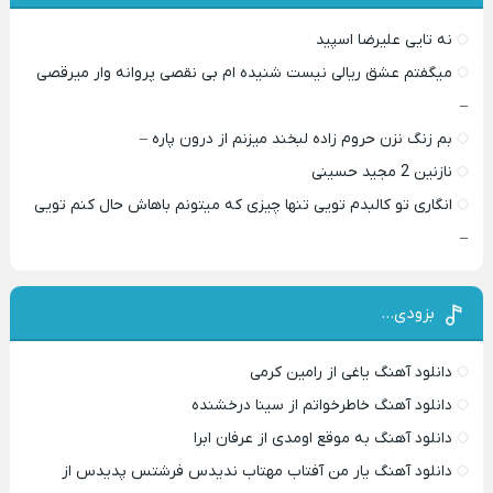
نه تایی علیرضا اسپید
میگفتم عشق ریالی نیست شنیده ام بی نقصی پروانه وار میرقصی
–
بم زنگ نزن حروم زاده لبخند میزنم از درون پاره –
نازنین 2 مجید حسینی
انگاری تو کالبدم تویی تنها چیزی که میتونم باهاش حال کنم تویی
–
بزودی…
دانلود آهنگ یاغی از رامین کرمی
دانلود آهنگ خاطرخواتم از سینا درخشنده
دانلود آهنگ به موقع اومدی از عرفان ابرا
دانلود آهنگ یار من آفتاب مهتاب ندیدس فرشتس پدیدس از