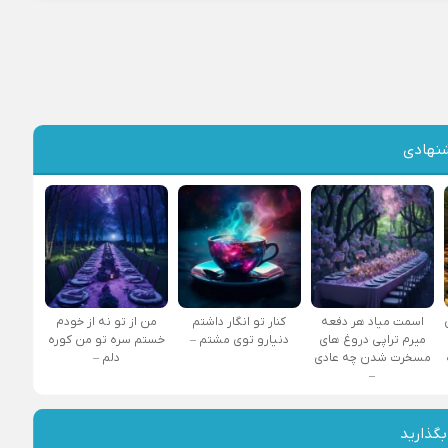
نهادی
اسمت میاد هر دفعه
کنار تو انگار داشتم
من از تو نه از خودم
میرم تراپی دروغ‌ های
دنیارو توی مشتم –
خستم سره تو من کوره
مسخرت شدن چه عادی
دلم –
–
بگذارید