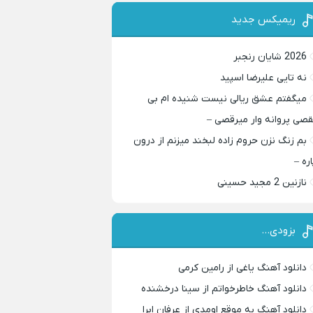
ریمیکس جدید
2026 شایان رنجبر
نه تایی علیرضا اسپید
میگفتم عشق ریالی نیست شنیده ام بی
قصی پروانه وار میرقصی –
بم زنگ نزن حروم زاده لبخند میزنم از درون
اره –
نازنین 2 مجید حسینی
بزودی…
دانلود آهنگ یاغی از رامین کرمی
دانلود آهنگ خاطرخواتم از سینا درخشنده
دانلود آهنگ به موقع اومدی از عرفان ابرا