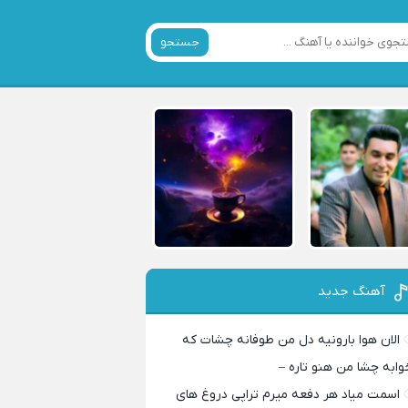
جستجو
آهنگ جدید
الان هوا بارونیه دل من طوفانه چشات که
وابه چشا من هنو تاره –
اسمت میاد هر دفعه میرم تراپی دروغ‌ های