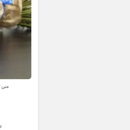
متن 
ا