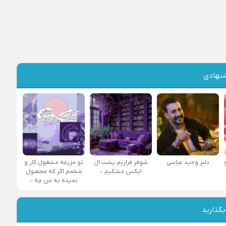
نهادی
دلبر وحید عباسی
شوفر فراریم پشت ال
تو مزرعه مشغول کار و
ایکس مشکیم –
شخمم اگر که محصول
نمیده به من چه –
بگذارید