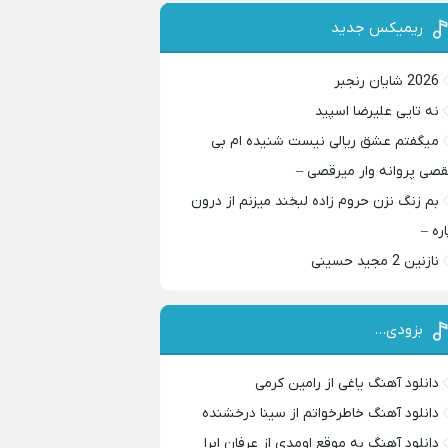
ریمیکس جدید
2026 شایان رنجبر
نه تایی علیرضا اسپید
میگفتم عشق ریالی نیست شنیده ام بی
قصی پروانه وار میرقصی –
بم زنگ نزن حروم زاده لبخند میزنم از درون
اره –
نازنین 2 مجید حسینی
بزودی…
دانلود آهنگ یاغی از رامین کرمی
دانلود آهنگ خاطرخواتم از سینا درخشنده
دانلود آهنگ به موقع اومدی از عرفان ابرا