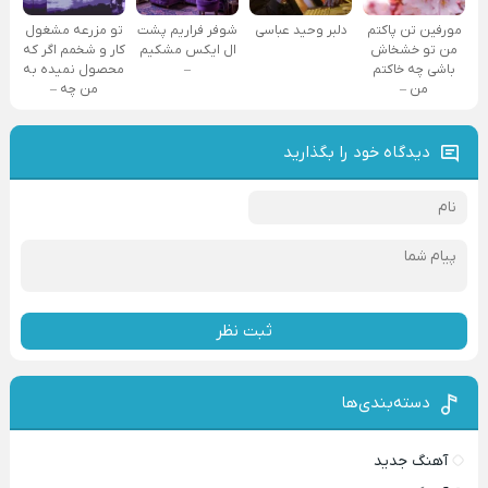
مورفین تن پاکتم
دلبر وحید عباسی
شوفر فراریم پشت
تو مزرعه مشغول
من تو خشخاش
ال ایکس مشکیم
کار و شخمم اگر که
باشی چه خاکتم
–
محصول نمیده به
من –
من چه –
دیدگاه خود را بگذارید
ثبت نظر
دسته‌بندی‌ها
آهنگ جدید