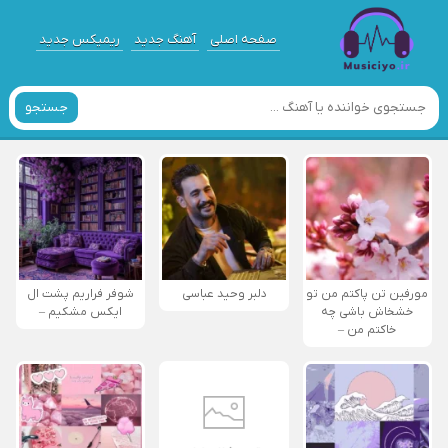
صفحه اصلی
آهنگ جدید
ریمیکس جدید
جستجو
مورفین تن پاکتم من تو
دلبر وحید عباسی
شوفر فراریم پشت ال
خشخاش باشی چه
ایکس مشکیم –
خاکتم من –