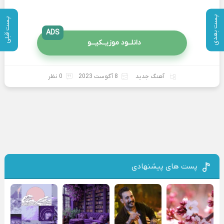
پست بعدی
پست قبلی
ADS
دانلــود موزیــکیـــو
آهنگ جدید
8 آگوست 2023
0 نظر
پست های پیشنهادی