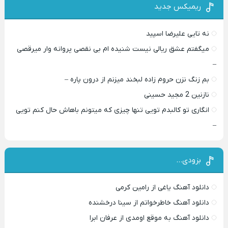
ریمیکس جدید
نه تایی علیرضا اسپید
میگفتم عشق ریالی نیست شنیده ام بی نقصی پروانه وار میرقصی
–
بم زنگ نزن حروم زاده لبخند میزنم از درون پاره –
نازنین 2 مجید حسینی
انگاری تو کالبدم تویی تنها چیزی که میتونم باهاش حال کنم تویی
–
بزودی…
دانلود آهنگ یاغی از رامین کرمی
دانلود آهنگ خاطرخواتم از سینا درخشنده
دانلود آهنگ به موقع اومدی از عرفان ابرا