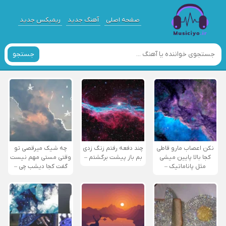
صفحه اصلی
آهنگ جدید
ریمیکس جدید
جستجو
نکن اعصاب مارو قاطی
چند دفعه رفتم زنگ زدی
چه شیک میرقصی تو
کجا بالا پایین میشی
بم باز پیشت برگشتم –
وقتی مستی مهم نیست
مثل پاناماتیک –
گفت کجا دیشب چی –