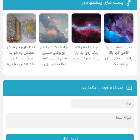
پست های پیشنهادی
نکن اعصاب مارو
چند دفعه رفتم
چه شیک میرقصی
فقط داری بم میگی
قاطی کجا بالا
زنگ زدی بم باز
تو وقتی مستی
همش یه خوابه
پایین میشی مثل
پیشت برگشتم –
مهم نیست گفت
میخوای برگردی
پاناماتیک –
کجا دیشب چی –
نگو همین یه باره
–
دیدگاه خود را بگذارید
ثبت نظر