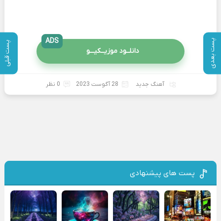
ADS
پست بعدی
پست قبلی
دانلــود موزیــکیـــو
آهنگ جدید
28 آگوست 2023
0 نظر
پست های پیشنهادی