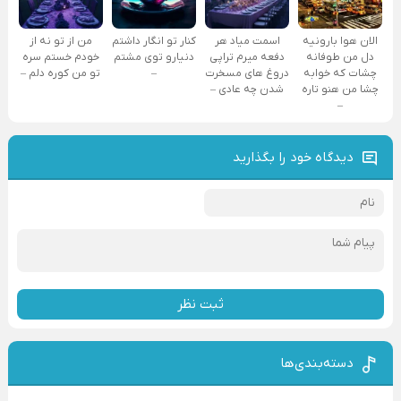
الان هوا بارونیه
اسمت میاد هر
کنار تو انگار داشتم
من از تو نه از
دل من طوفانه
دفعه میرم تراپی
دنیارو توی مشتم
خودم خستم سره
چشات که خوابه
دروغ‌ های مسخرت
–
تو من کوره دلم –
چشا من هنو تاره
شدن چه عادی –
–
دیدگاه خود را بگذارید
ثبت نظر
دسته‌بندی‌ها