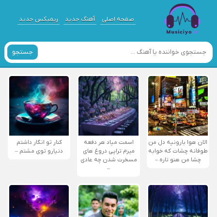
صفحه اصلی
آهنگ جدید
ریمیکس جدید
جستجو
الان هوا بارونیه دل من
اسمت میاد هر دفعه
کنار تو انگار داشتم
طوفانه چشات که خوابه
میرم تراپی دروغ‌ های
دنیارو توی مشتم –
چشا من هنو تاره –
مسخرت شدن چه عادی
–