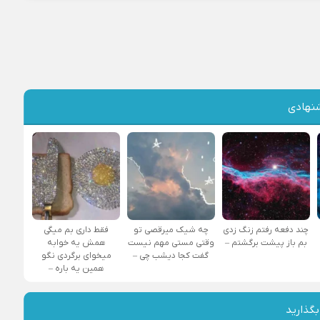
نهادی
چند دفعه رفتم زنگ زدی
چه شیک میرقصی تو
فقط داری بم میگی
بم باز پیشت برگشتم –
وقتی مستی مهم نیست
همش یه خوابه
گفت کجا دیشب چی –
میخوای برگردی نگو
همین یه باره –
بگذارید