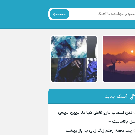
جستجو
آهنگ جدید
نکن اعصاب مارو قاطی کجا بالا پایین میشی
ثل پاناماتیک –
چند دفعه رفتم زنگ زدی بم باز پیشت