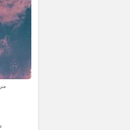
متن
ا