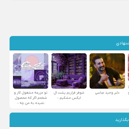
نهادی
دلبر وحید عباسی
شوفر فراریم پشت ال
تو مزرعه مشغول کار و
ایکس مشکیم –
شخمم اگر که محصول
نمیده به من چه –
بگذارید