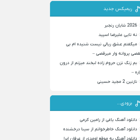
ریمیکس جدید
2026 شایان رنجبر
نه تایی علیرضا اسپید
میگفتم عشق ریالی نیست شنیده ام بی
قصی پروانه وار میرقصی –
بم زنگ نزن حروم زاده لبخند میزنم از درون
اره –
نازنین 2 مجید حسینی
بزودی…
دانلود آهنگ یاغی از رامین کرمی
دانلود آهنگ خاطرخواتم از سینا درخشنده
دانلود آهنگ به موقع اومدی از عرفان ابرا