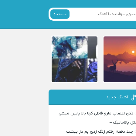
جستجو
آهنگ جدید
نکن اعصاب مارو قاطی کجا بالا پایین میشی
ثل پاناماتیک –
چند دفعه رفتم زنگ زدی بم باز پیشت