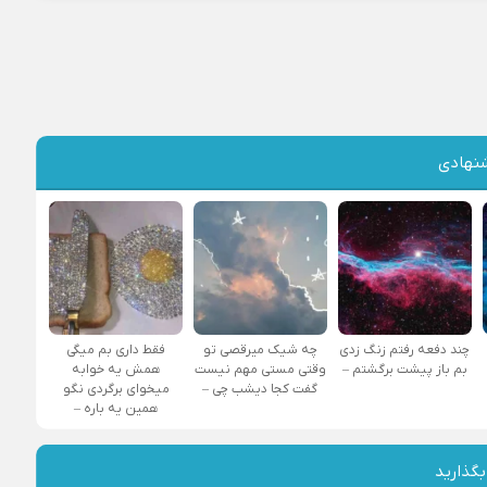
نهادی
چند دفعه رفتم زنگ زدی
چه شیک میرقصی تو
فقط داری بم میگی
بم باز پیشت برگشتم –
وقتی مستی مهم نیست
همش یه خوابه
گفت کجا دیشب چی –
میخوای برگردی نگو
همین یه باره –
بگذارید