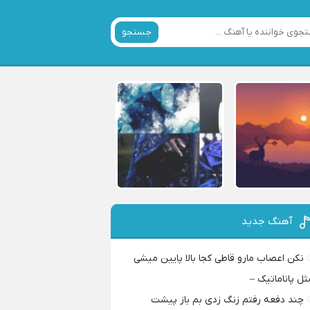
جستجو
آهنگ جدید
نکن اعصاب مارو قاطی کجا بالا پایین میشی
ثل پاناماتیک –
چند دفعه رفتم زنگ زدی بم باز پیشت