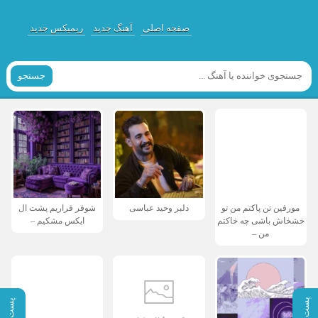
صفحه اصلی
آهنگ جدید
ریمیکس جدید
جستجو
مورفین تن پاکتم من تو
دلبر وحید عباسی
شوفر فراریم پشت ال
خشخاش باشی چه خاکتم
ایکس مشکیم –
من –
پست بعدی
پست قبلی