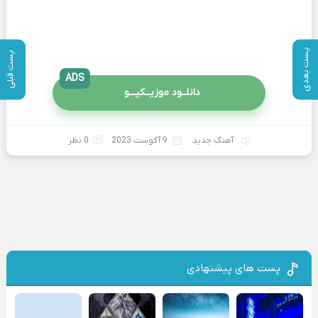
پست بعدی
پست قبلی
ADS
دانلــود موزیــکیـــو
آهنگ جدید
9 آگوست 2023
0 نظر
پست های پیشنهادی