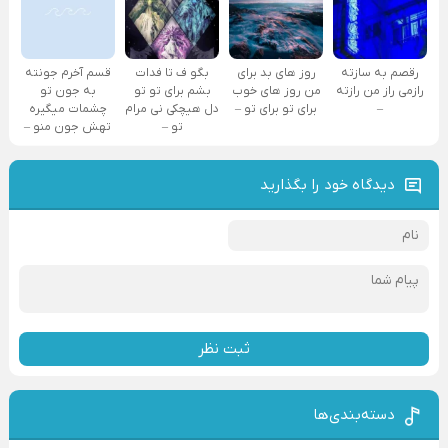
رقصم به سازته
روز های بد برای
بگو ف تا فدات
قسم آخرم جونته
رازمی راز من رازته
من روز های خوب
بشم برای تو تو
به جون تو
–
برای تو برای تو –
دل هیچکی نی مرام
چشمات میگیره
تو –
تهش جون منو –
دیدگاه خود را بگذارید
ثبت نظر
دسته‌بندی‌ها