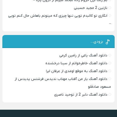
بم زنگ نزن حروم زاده لبخند میزنم از درون پاره –
نازنین 2 مجید حسینی
انگاری تو کالبدم تویی تنها چیزی که میتونم باهاش حال کنم تویی
–
بزودی…
دانلود آهنگ یاغی از رامین کرمی
دانلود آهنگ خاطرخواتم از سینا درخشنده
دانلود آهنگ به موقع اومدی از عرفان ابرا
دانلود آهنگ یار من آفتاب مهتاب ندیدس فرشتس پدیدس از
مسعود صادقلو
دانلود آهنگ دلبر 2 از توحید ناصری