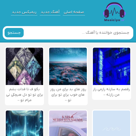
صفحه اصلی
آهنگ جدید
ریمیکس جدید
جستجو
رقصم به سازته رازمی راز
روز های بد برای من روز
بگو ف تا فدات بشم
من رازته –
های خوب برای تو برای
برای تو تو دل هیچکی نی
تو –
مرام تو –