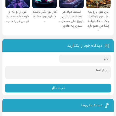
الان هوا بارونیه
اسمت میاد هر
کنار تو انگار داشتم
من از تو نه از
دل من طوفانه
دفعه میرم تراپی
دنیارو توی مشتم
خودم خستم سره
چشات که خوابه
دروغ‌ های مسخرت
–
تو من کوره دلم –
چشا من هنو تاره
شدن چه عادی –
–
دیدگاه خود را بگذارید
ثبت نظر
دسته‌بندی‌ها