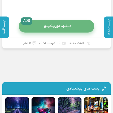
ADS
پست بعدی
پست قبلی
دانلــود موزیــکیـــو
آهنگ جدید
19 آگوست 2023
0 نظر
پست های پیشنهادی