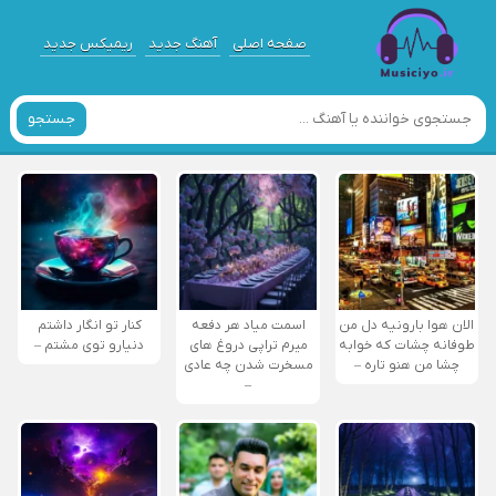
صفحه اصلی
آهنگ جدید
ریمیکس جدید
جستجو
الان هوا بارونیه دل من
اسمت میاد هر دفعه
کنار تو انگار داشتم
طوفانه چشات که خوابه
میرم تراپی دروغ‌ های
دنیارو توی مشتم –
چشا من هنو تاره –
مسخرت شدن چه عادی
–