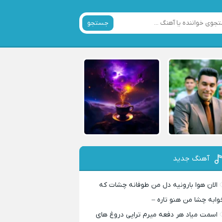
جستجو
آهنگ جدید
الان هوا بارونیه دل من طوفانه چشات که
وابه چشا من هنو تاره –
اسمت میاد هر دفعه میرم تراپی دروغ‌ های