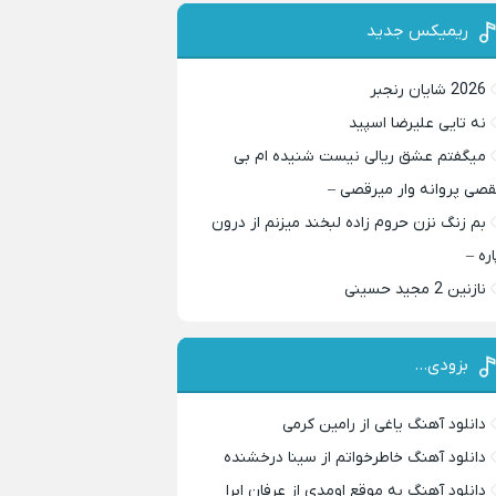
ریمیکس جدید
2026 شایان رنجبر
نه تایی علیرضا اسپید
میگفتم عشق ریالی نیست شنیده ام بی
قصی پروانه وار میرقصی –
بم زنگ نزن حروم زاده لبخند میزنم از درون
اره –
نازنین 2 مجید حسینی
بزودی…
دانلود آهنگ یاغی از رامین کرمی
دانلود آهنگ خاطرخواتم از سینا درخشنده
دانلود آهنگ به موقع اومدی از عرفان ابرا