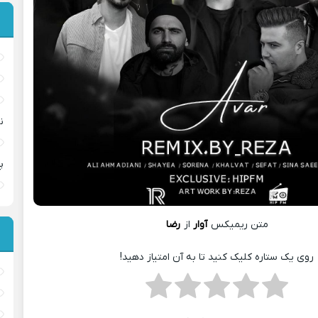
ن
پ
متن ریمیکس
آوار
از
رضا
روی یک ستاره کلیک کنید تا به آن امتیاز دهید!