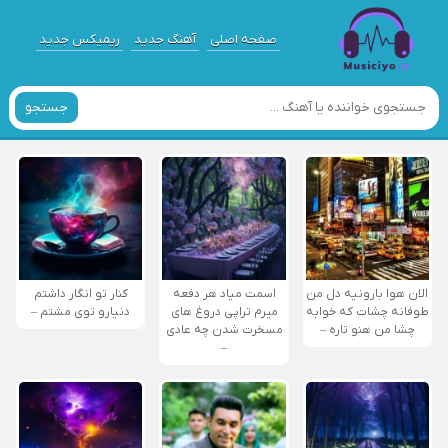
صفحه اصلی
آهنگ جدید
ریمیکس جدید
جستجو
الان هوا بارونیه دل من
اسمت میاد هر دفعه
کنار تو انگار داشتم
طوفانه چشات که خوابه
میرم تراپی دروغ‌ های
دنیارو توی مشتم –
چشا من هنو تاره –
مسخرت شدن چه عادی
–