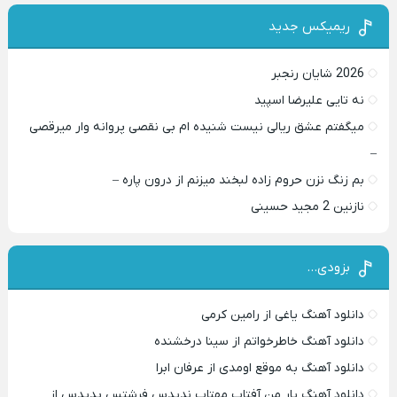
ریمیکس جدید
2026 شایان رنجبر
نه تایی علیرضا اسپید
میگفتم عشق ریالی نیست شنیده ام بی نقصی پروانه وار میرقصی
–
بم زنگ نزن حروم زاده لبخند میزنم از درون پاره –
نازنین 2 مجید حسینی
بزودی…
دانلود آهنگ یاغی از رامین کرمی
دانلود آهنگ خاطرخواتم از سینا درخشنده
دانلود آهنگ به موقع اومدی از عرفان ابرا
دانلود آهنگ یار من آفتاب مهتاب ندیدس فرشتس پدیدس از