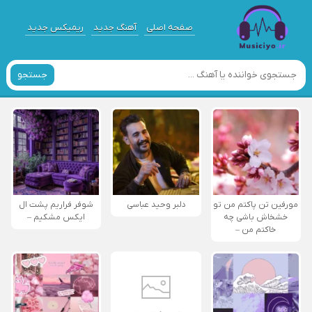
صفحه اصلی
آهنگ جدید
ریمیکس جدید
جستجو
مورفین تن پاکتم من تو
دلبر وحید عباسی
شوفر فراریم پشت ال
خشخاش باشی چه
ایکس مشکیم –
خاکتم من –