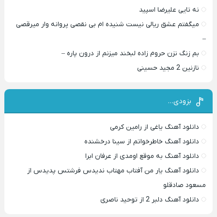
نه تایی علیرضا اسپید
میگفتم عشق ریالی نیست شنیده ام بی نقصی پروانه وار میرقصی
–
بم زنگ نزن حروم زاده لبخند میزنم از درون پاره –
نازنین 2 مجید حسینی
بزودی…
دانلود آهنگ یاغی از رامین کرمی
دانلود آهنگ خاطرخواتم از سینا درخشنده
دانلود آهنگ به موقع اومدی از عرفان ابرا
دانلود آهنگ یار من آفتاب مهتاب ندیدس فرشتس پدیدس از
مسعود صادقلو
دانلود آهنگ دلبر 2 از توحید ناصری