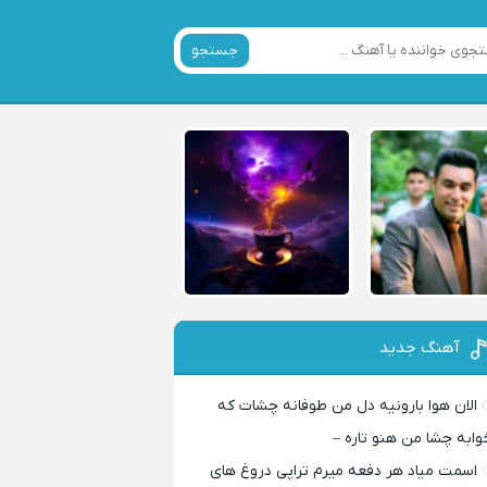
جستجو
آهنگ جدید
الان هوا بارونیه دل من طوفانه چشات که
وابه چشا من هنو تاره –
اسمت میاد هر دفعه میرم تراپی دروغ‌ های