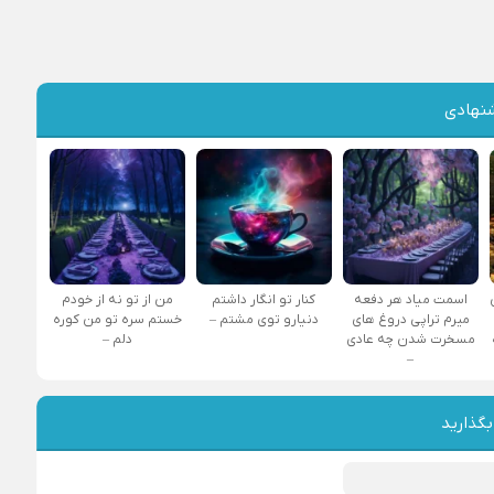
نهادی
اسمت میاد هر دفعه
کنار تو انگار داشتم
من از تو نه از خودم
میرم تراپی دروغ‌ های
دنیارو توی مشتم –
خستم سره تو من کوره
مسخرت شدن چه عادی
دلم –
–
بگذارید