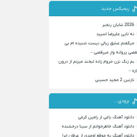
ریمیکس جدید
2026 شایان رنجبر
نه تایی علیرضا اسپید
میگفتم عشق ریالی نیست شنیده ام بی
قصی پروانه وار میرقصی –
بم زنگ نزن حروم زاده لبخند میزنم از درون
اره –
نازنین 2 مجید حسینی
بزودی…
دانلود آهنگ یاغی از رامین کرمی
دانلود آهنگ خاطرخواتم از سینا درخشنده
دانلود آهنگ به موقع اومدی از عرفان ابرا