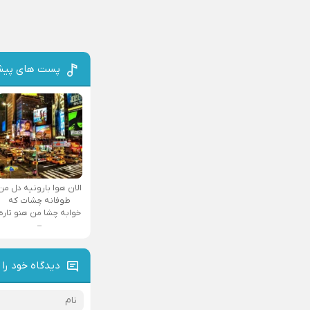
پست های پیش
الان هوا بارونیه دل من
طوفانه چشات که
خوابه چشا من هنو تاره
–
دیدگاه خود را 