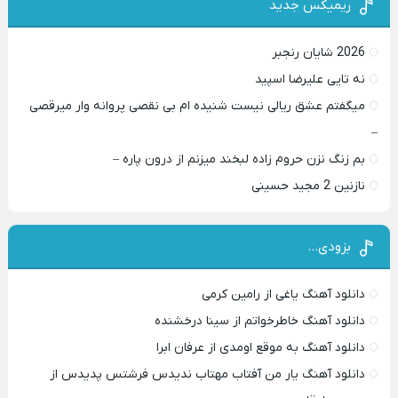
ریمیکس جدید
2026 شایان رنجبر
نه تایی علیرضا اسپید
میگفتم عشق ریالی نیست شنیده ام بی نقصی پروانه وار میرقصی
–
بم زنگ نزن حروم زاده لبخند میزنم از درون پاره –
نازنین 2 مجید حسینی
بزودی…
دانلود آهنگ یاغی از رامین کرمی
دانلود آهنگ خاطرخواتم از سینا درخشنده
دانلود آهنگ به موقع اومدی از عرفان ابرا
دانلود آهنگ یار من آفتاب مهتاب ندیدس فرشتس پدیدس از