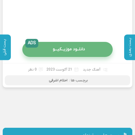
پست بعدی
پست قبلی
ADS
دانلــود موزیــکیـــو
آهنگ جدید
21 آگوست 2023
0 نظر
برچسب ها :
احلام اشرفی