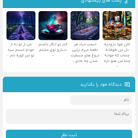
پست های پیشنهادی
الان هوا بارونیه
اسمت میاد هر
کنار تو انگار داشتم
من از تو نه از
دل من طوفانه
دفعه میرم تراپی
دنیارو توی مشتم
خودم خستم سره
چشات که خوابه
دروغ‌ های مسخرت
–
تو من کوره دلم –
چشا من هنو تاره
شدن چه عادی –
–
دیدگاه خود را بگذارید
ثبت نظر