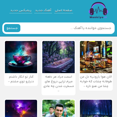
صفحه اصلی
آهنگ جدید
ریمیکس جدید
جستجو
الان هوا بارونیه دل من
اسمت میاد هر دفعه
کنار تو انگار داشتم
طوفانه چشات که خوابه
میرم تراپی دروغ‌ های
دنیارو توی مشتم –
چشا من هنو تاره –
مسخرت شدن چه عادی
–