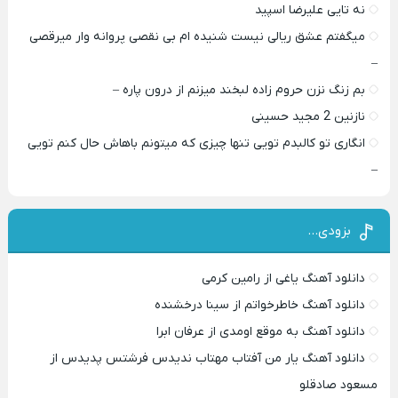
نه تایی علیرضا اسپید
میگفتم عشق ریالی نیست شنیده ام بی نقصی پروانه وار میرقصی
–
بم زنگ نزن حروم زاده لبخند میزنم از درون پاره –
نازنین 2 مجید حسینی
انگاری تو کالبدم تویی تنها چیزی که میتونم باهاش حال کنم تویی
–
بزودی…
دانلود آهنگ یاغی از رامین کرمی
دانلود آهنگ خاطرخواتم از سینا درخشنده
دانلود آهنگ به موقع اومدی از عرفان ابرا
دانلود آهنگ یار من آفتاب مهتاب ندیدس فرشتس پدیدس از
مسعود صادقلو