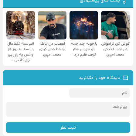
پست های پیشنهادی
گوش کن فراموش
با خودم چند چندم
اعصاب من قاطه
آفیانسه فقط مال
کن اصلا فک کن
تو تنهایی هام
تو خط خطی کردی
وانسه یه روز فاز
محمد امیری
گرفت قلبم درد –
محمد امیری
والس یه روزایی
پای دانس –
دیدگاه خود را بگذارید
ثبت نظر