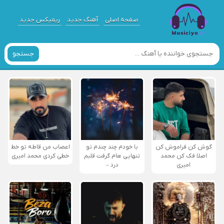
صفحه اصلی
آهنگ جدید
ریمیکس جدید
جستجو
گوش کن فراموش کن
با خودم چند چندم تو
اعصاب من قاطه تو خط
اصلا فک کن محمد
تنهایی هام گرفت قلبم
خطی کردی محمد امیری
امیری
درد –