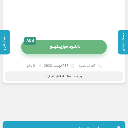
پست بعدی
پست قبلی
ADS
دانلــود موزیــکیـــو
آهنگ جدید
18 آگوست 2023
0 نظر
برچسب ها :
احلام اشرفی