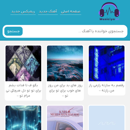
صفحه اصلی
آهنگ جدید
ریمیکس جدید
جستجو
رقصم به سازته رازمی راز
روز های بد برای من روز
بگو ف تا فدات بشم
من رازته –
های خوب برای تو برای
برای تو تو دل هیچکی نی
تو –
مرام تو –