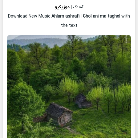
آهنگ |
موزیکیو
Download New Music
Ahlam ashrafi
|
Ghol ani ma taghol
with
the text