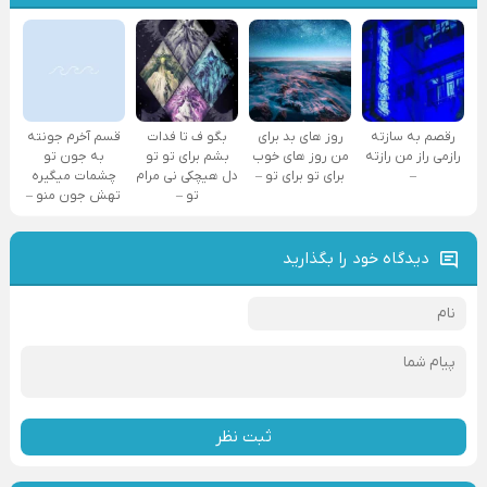
رقصم به سازته
روز های بد برای
بگو ف تا فدات
قسم آخرم جونته
رازمی راز من رازته
من روز های خوب
بشم برای تو تو
به جون تو
–
برای تو برای تو –
دل هیچکی نی مرام
چشمات میگیره
تو –
تهش جون منو –
دیدگاه خود را بگذارید
ثبت نظر