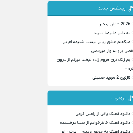
ریمیکس جدید
2026 شایان رنجبر
نه تایی علیرضا اسپید
میگفتم عشق ریالی نیست شنیده ام بی
قصی پروانه وار میرقصی –
بم زنگ نزن حروم زاده لبخند میزنم از درون
اره –
نازنین 2 مجید حسینی
بزودی…
دانلود آهنگ یاغی از رامین کرمی
دانلود آهنگ خاطرخواتم از سینا درخشنده
دانلود آهنگ به موقع اومدی از عرفان ابرا