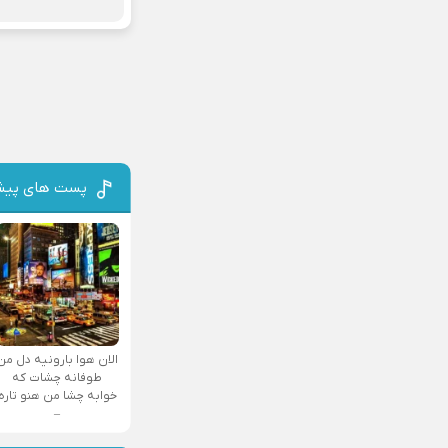
پست های پیش
الان هوا بارونیه دل من
طوفانه چشات که
خوابه چشا من هنو تاره
–