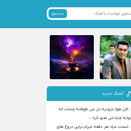
جستجو
آهنگ جدید
الان هوا بارونیه دل من طوفانه چشات که
وابه چشا من هنو تاره –
اسمت میاد هر دفعه میرم تراپی دروغ‌ های