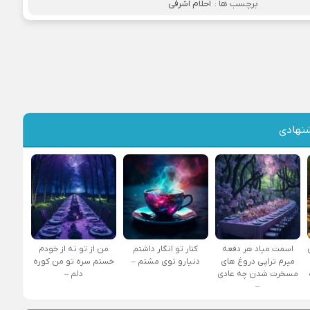
برچسب ها :
احلام اشرفی
نهادی
اسمت میاد هر دفعه
کنار تو انگار داشتم
من از تو نه از خودم
میرم تراپی دروغ‌ های
دنیارو توی مشتم –
خستم سره تو من کوره
مسخرت شدن چه عادی
دلم –
–