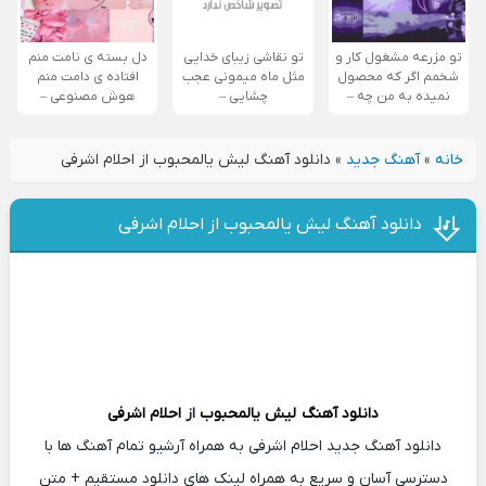
تو مزرعه مشغول کار و
تو نقاشی زیبای خدایی
دل بسته ی نامت منم
شخمم اگر که محصول
مثل ماه میمونی عجب
افتاده ی دامت منم
نمیده به من چه –
چشایی –
هوش مصنوعی –
خانه
»
آهنگ جدید
»
دانلود آهنگ ليش يالمحبوب از احلام اشرفی
دانلود آهنگ ليش يالمحبوب از احلام اشرفی
دانلود آهنگ
ليش يالمحبوب
از
احلام اشرفی
دانلود آهنگ جدید احلام اشرفی به همراه آرشیو تمام آهنگ ها با
دسترسی آسان و سریع به همراه لینک های دانلود مستقیم + متن