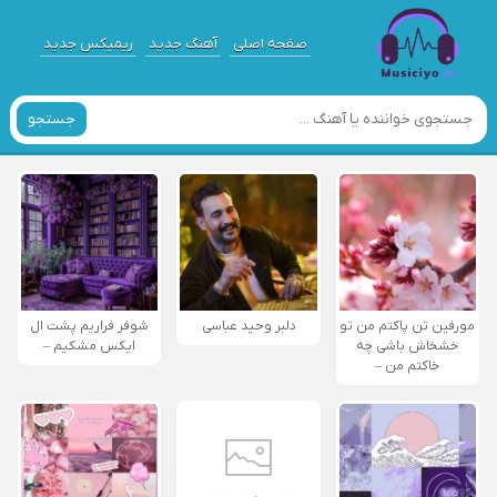
صفحه اصلی
آهنگ جدید
ریمیکس جدید
جستجو
مورفین تن پاکتم من تو
دلبر وحید عباسی
شوفر فراریم پشت ال
خشخاش باشی چه
ایکس مشکیم –
خاکتم من –