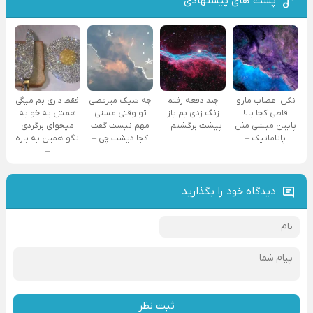
پست های پیشنهادی
نکن اعصاب مارو
چند دفعه رفتم
چه شیک میرقصی
فقط داری بم میگی
قاطی کجا بالا
زنگ زدی بم باز
تو وقتی مستی
همش یه خوابه
پایین میشی مثل
پیشت برگشتم –
مهم نیست گفت
میخوای برگردی
پاناماتیک –
کجا دیشب چی –
نگو همین یه باره
–
دیدگاه خود را بگذارید
ثبت نظر