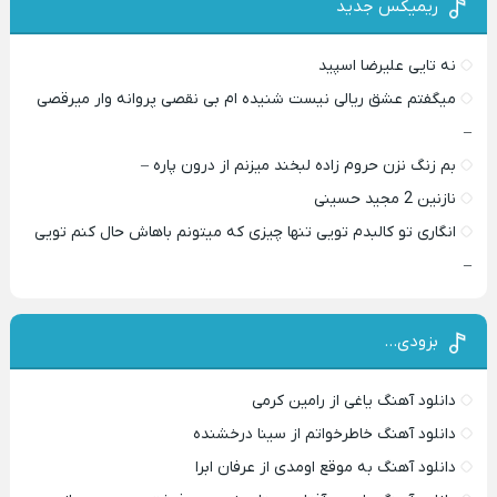
ریمیکس جدید
نه تایی علیرضا اسپید
میگفتم عشق ریالی نیست شنیده ام بی نقصی پروانه وار میرقصی
–
بم زنگ نزن حروم زاده لبخند میزنم از درون پاره –
نازنین 2 مجید حسینی
انگاری تو کالبدم تویی تنها چیزی که میتونم باهاش حال کنم تویی
–
بزودی…
دانلود آهنگ یاغی از رامین کرمی
دانلود آهنگ خاطرخواتم از سینا درخشنده
دانلود آهنگ به موقع اومدی از عرفان ابرا