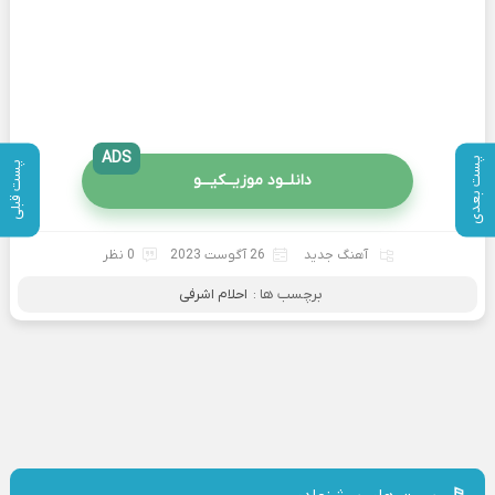
ADS
پست بعدی
پست قبلی
دانلــود موزیــکیـــو
آهنگ جدید
26 آگوست 2023
0 نظر
برچسب ها :
احلام اشرفی