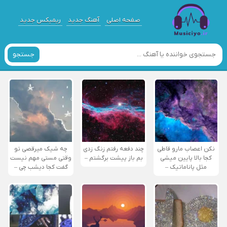
صفحه اصلی
آهنگ جدید
ریمیکس جدید
جستجو
نکن اعصاب مارو قاطی
چند دفعه رفتم زنگ زدی
چه شیک میرقصی تو
کجا بالا پایین میشی
بم باز پیشت برگشتم –
وقتی مستی مهم نیست
مثل پاناماتیک –
گفت کجا دیشب چی –