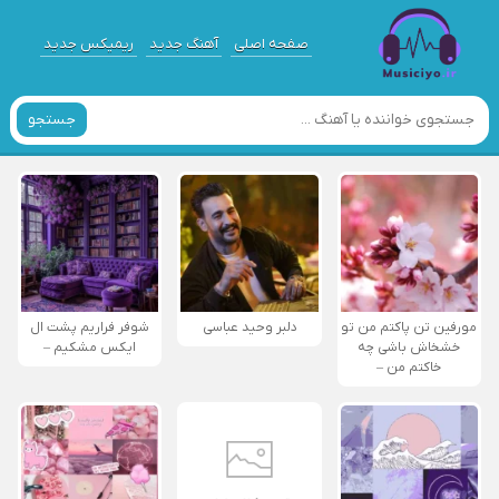
صفحه اصلی
آهنگ جدید
ریمیکس جدید
جستجو
مورفین تن پاکتم من تو
دلبر وحید عباسی
شوفر فراریم پشت ال
خشخاش باشی چه
ایکس مشکیم –
خاکتم من –