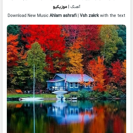
آهنگ |
موزیکیو
Download New Music
Ahlam ashrafi
|
Vsh zakrk
with the text