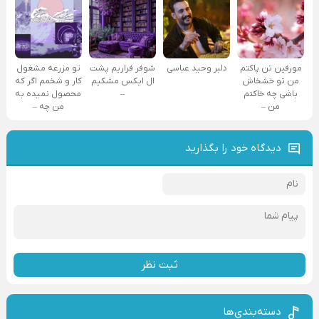
مورفین تن پاکتم
دلبر وحید عباسی
شوفر فراریم پشت
تو مزرعه مشغول
من تو خشخاش
ال ایکس مشکیم
کار و شخمم اگر که
باشی چه خاکتم
–
محصول نمیده به
من –
من چه –
دیدگاه خود را بگذارید
ثبت نظر
دسته‌بندی‌ها