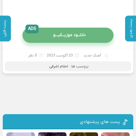
پست بعدی
پست قبلی
ADS
دانلــود موزیــکیـــو
آهنگ جدید
23 آگوست 2023
0 نظر
برچسب ها :
احلام اشرفی
پست های پیشنهادی