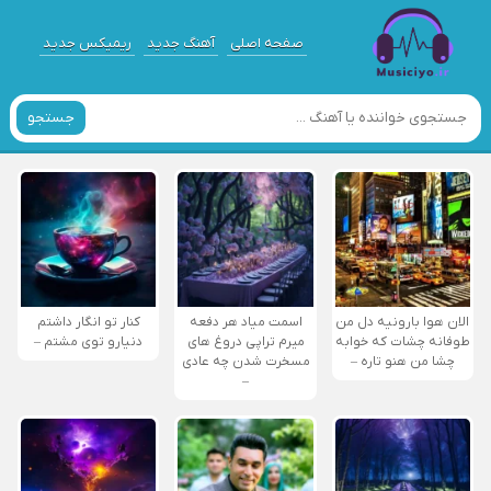
صفحه اصلی
آهنگ جدید
ریمیکس جدید
جستجو
الان هوا بارونیه دل من
اسمت میاد هر دفعه
کنار تو انگار داشتم
طوفانه چشات که خوابه
میرم تراپی دروغ‌ های
دنیارو توی مشتم –
چشا من هنو تاره –
مسخرت شدن چه عادی
–