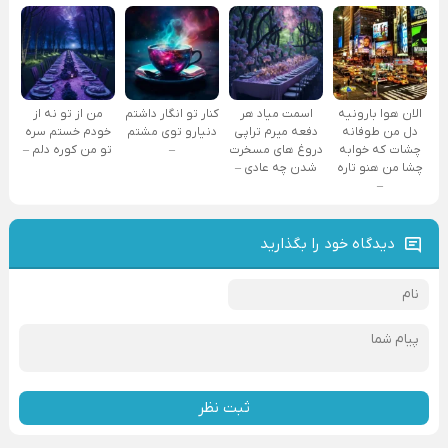
الان هوا بارونیه
اسمت میاد هر
کنار تو انگار داشتم
من از تو نه از
دل من طوفانه
دفعه میرم تراپی
دنیارو توی مشتم
خودم خستم سره
چشات که خوابه
دروغ‌ های مسخرت
–
تو من کوره دلم –
چشا من هنو تاره
شدن چه عادی –
–
دیدگاه خود را بگذارید
ثبت نظر