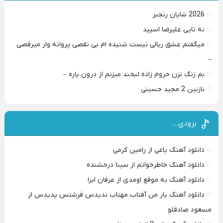
2026 شایان رنجبر
نه تایی علیرضا اسپید
میگفتم عشق ریالی نیست شنیده ام بی نقصی پروانه وار میرقصی
–
بم زنگ نزن حروم زاده لبخند میزنم از درون پاره –
نازنین 2 مجید حسینی
بزودی…
دانلود آهنگ یاغی از رامین کرمی
دانلود آهنگ خاطرخواتم از سینا درخشنده
دانلود آهنگ به موقع اومدی از عرفان ابرا
دانلود آهنگ یار من آفتاب مهتاب ندیدس فرشتس پدیدس از
مسعود صادقلو