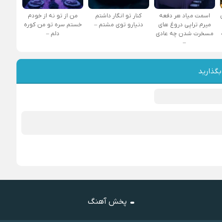
اسمت میاد هر دفعه
کنار تو انگار داشتم
من از تو نه از خودم
میرم تراپی دروغ‌ های
دنیارو توی مشتم –
خستم سره تو من کوره
مسخرت شدن چه عادی
دلم –
–
بگذارید
پخش آهنگ