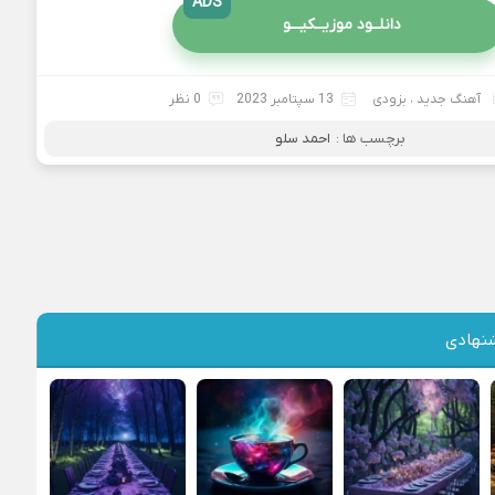
ADS
دانلــود موزیــکیـــو
آهنگ جدید
،
بزودی
13 سپتامبر 2023
0 نظر
برچسب ها :
احمد سلو
نهادی