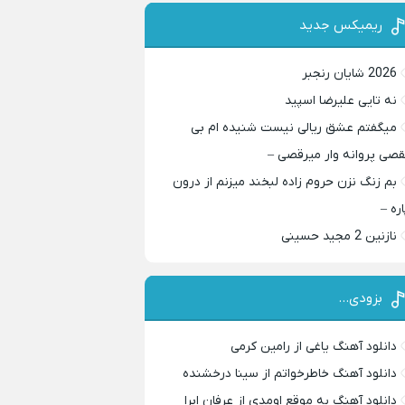
ریمیکس جدید
2026 شایان رنجبر
نه تایی علیرضا اسپید
میگفتم عشق ریالی نیست شنیده ام بی
قصی پروانه وار میرقصی –
بم زنگ نزن حروم زاده لبخند میزنم از درون
اره –
نازنین 2 مجید حسینی
بزودی…
دانلود آهنگ یاغی از رامین کرمی
دانلود آهنگ خاطرخواتم از سینا درخشنده
دانلود آهنگ به موقع اومدی از عرفان ابرا