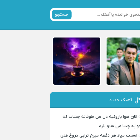
جستجو
آهنگ جدید
الان هوا بارونیه دل من طوفانه چشات که
وابه چشا من هنو تاره –
اسمت میاد هر دفعه میرم تراپی دروغ‌ های