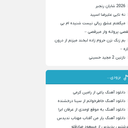
2026 شایان رنجبر
نه تایی علیرضا اسپید
میگفتم عشق ریالی نیست شنیده ام بی
قصی پروانه وار میرقصی –
بم زنگ نزن حروم زاده لبخند میزنم از درون
اره –
نازنین 2 مجید حسینی
بزودی…
دانلود آهنگ یاغی از رامین کرمی
دانلود آهنگ خاطرخواتم از سینا درخشنده
دانلود آهنگ به موقع اومدی از عرفان ابرا
دانلود آهنگ یار من آفتاب مهتاب ندیدس
رشتس پدیدس از مسعود صادقلو