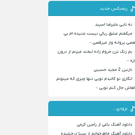
ریمیکس جدید
نه تایی علیرضا اسپید
میگفتم عشق ریالی نیست شنیده ام بی
قصی پروانه وار میرقصی –
بم زنگ نزن حروم زاده لبخند میزنم از درون
اره –
نازنین 2 مجید حسینی
انگاری تو کالبدم تویی تنها چیزی که میتونم
اهاش حال کنم تویی –
بزودی…
دانلود آهنگ یاغی از رامین کرمی
دانلود آهنگ خاطرخواتم از سینا درخشنده