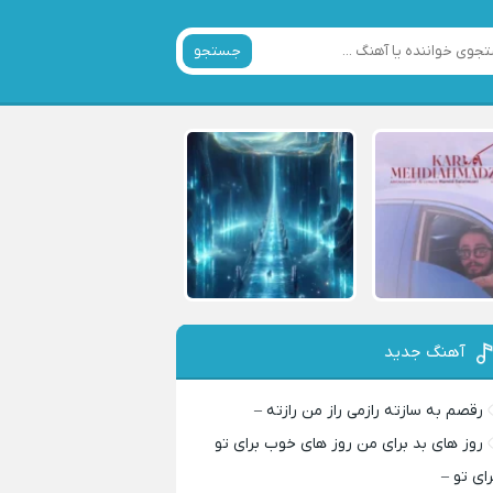
جستجو
آهنگ جدید
رقصم به سازته رازمی راز من رازته –
روز های بد برای من روز های خوب برای تو
رای تو –