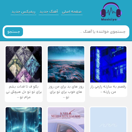
صفحه اصلی
آهنگ جدید
ریمیکس جدید
جستجو
رقصم به سازته رازمی راز
روز های بد برای من روز
بگو ف تا فدات بشم
من رازته –
های خوب برای تو برای
برای تو تو دل هیچکی نی
تو –
مرام تو –