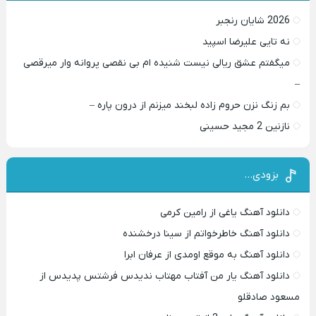
2026 شایان رنجبر
نه تایی علیرضا اسپید
میگفتم عشق ریالی نیست شنیده ام بی نقصی پروانه وار میرقصی
–
بم زنگ نزن حروم زاده لبخند میزنم از درون پاره –
نازنین 2 مجید حسینی
بزودی…
دانلود آهنگ یاغی از رامین کرمی
دانلود آهنگ خاطرخواتم از سینا درخشنده
دانلود آهنگ به موقع اومدی از عرفان ابرا
دانلود آهنگ یار من آفتاب مهتاب ندیدس فرشتس پدیدس از
مسعود صادقلو