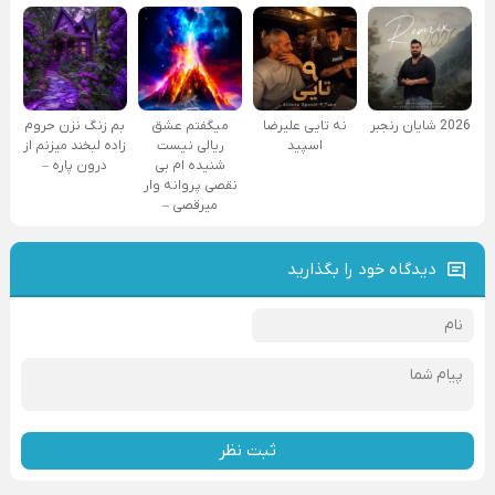
2026 شایان رنجبر
نه تایی علیرضا
میگفتم عشق
بم زنگ نزن حروم
اسپید
ریالی نیست
زاده لبخند میزنم از
شنیده ام بی
درون پاره –
نقصی پروانه وار
میرقصی –
دیدگاه خود را بگذارید
ثبت نظر