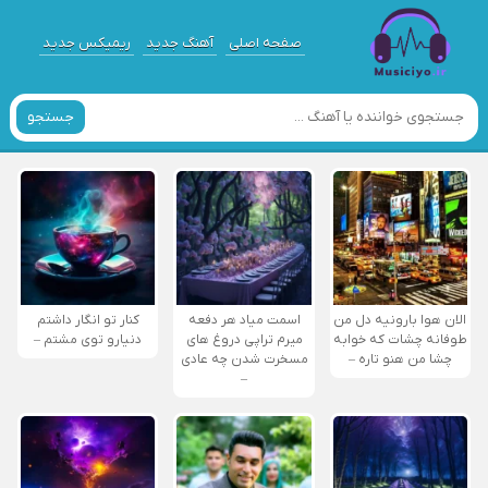
صفحه اصلی
آهنگ جدید
ریمیکس جدید
جستجو
الان هوا بارونیه دل من
اسمت میاد هر دفعه
کنار تو انگار داشتم
طوفانه چشات که خوابه
میرم تراپی دروغ‌ های
دنیارو توی مشتم –
چشا من هنو تاره –
مسخرت شدن چه عادی
–