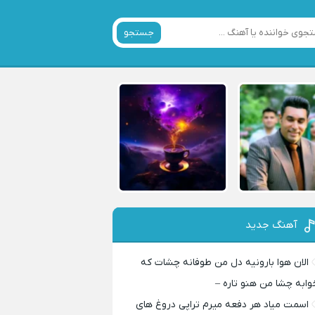
جستجو
آهنگ جدید
الان هوا بارونیه دل من طوفانه چشات که
وابه چشا من هنو تاره –
اسمت میاد هر دفعه میرم تراپی دروغ‌ های