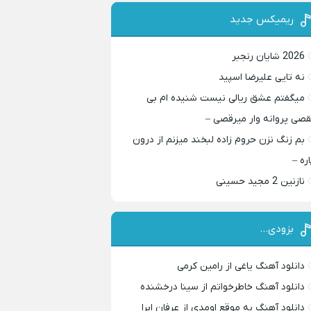
ریمیکس جدید
2026 شایان رنجبر
نه تایی علیرضا اسپید
میگفتم عشق ریالی نیست شنیده ام بی
قصی پروانه وار میرقصی –
بم زنگ نزن حروم زاده لبخند میزنم از درون
اره –
نازنین 2 مجید حسینی
بزودی…
دانلود آهنگ یاغی از رامین کرمی
دانلود آهنگ خاطرخواتم از سینا درخشنده
دانلود آهنگ به موقع اومدی از عرفان ابرا