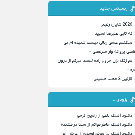
ریمیکس جدید
2026 شایان رنجبر
نه تایی علیرضا اسپید
میگفتم عشق ریالی نیست شنیده ام بی
قصی پروانه وار میرقصی –
بم زنگ نزن حروم زاده لبخند میزنم از درون
اره –
نازنین 2 مجید حسینی
بزودی…
دانلود آهنگ یاغی از رامین کرمی
دانلود آهنگ خاطرخواتم از سینا درخشنده
دانلود آهنگ به موقع اومدی از عرفان ابرا