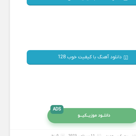
دانلود آهنگ با کیفیت خوب 128
ADS
دانلــود موزیــکیـــو
ریمیکس جدید
11 سپتامبر 2023
0 نظر