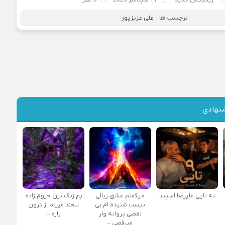
برچسب ها :
علی عزیزپور
نهادی
نه تایی علیرضا اسپید
میگفتم عشق ریالی
بم زنگ نزن حروم زاده
نیست شنیده ام بی
لبخند میزنم از درون
نقصی پروانه وار
پاره –
میرقصی –