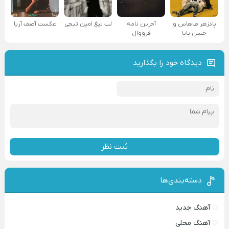
پادزهر طاهاس و
آخرین نامه
لب تیغ امین تیجی
عکست آصف آریا
حسن بابا
فرووال
دیدگاه خود را بگذارید
ثبت نظر
دسته‌بندی‌ها
آهنگ جدید
آهنگ محلی