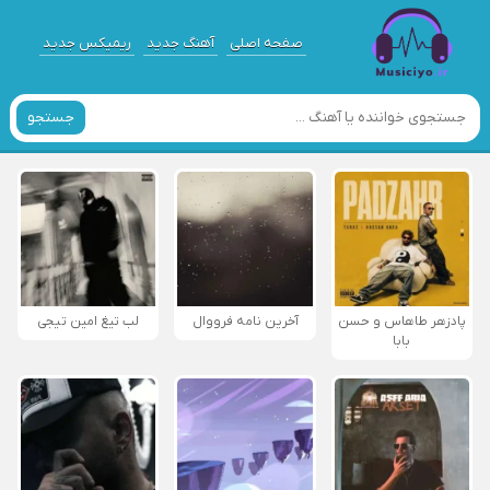
صفحه اصلی
آهنگ جدید
ریمیکس جدید
جستجو
پادزهر طاهاس و حسن
آخرین نامه فرووال
لب تیغ امین تیجی
بابا