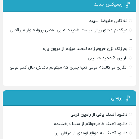
ریمیکس جدید
نه تایی علیرضا اسپید
میگفتم عشق ریالی نیست شنیده ام بی نقصی پروانه وار میرقصی
–
بم زنگ نزن حروم زاده لبخند میزنم از درون پاره –
نازنین 2 مجید حسینی
انگاری تو کالبدم تویی تنها چیزی که میتونم باهاش حال کنم تویی
–
بزودی…
دانلود آهنگ یاغی از رامین کرمی
دانلود آهنگ خاطرخواتم از سینا درخشنده
دانلود آهنگ به موقع اومدی از عرفان ابرا