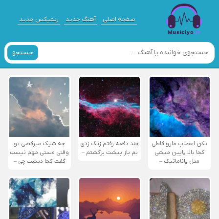
صفحه اصلی
آهنگ جدید
ریمیکس جدید
جستجو
نکن اعصاب مارو قاطی
چند دفعه رفتم زنگ زدی
چه شیک میرقصی تو
کجا بالا پایین میشی
بم باز پیشت برگشتم –
وقتی مستی مهم نیست
مثل پاناماتیک –
گفت کجا دیشب چی –