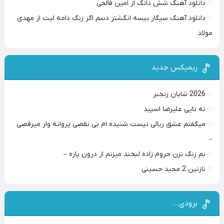
دانلود آهنگ شش دانگ از امین فالجی
دانلود آهنگ سیگار بیسه انگشتر دسم اگر زنگ دامه لیت از مهدی
مولاد
ریمیکس جدید
2026 شایان رنجبر
نه تایی علیرضا اسپید
میگفتم عشق ریالی نیست شنیده ام بی نقصی پروانه وار میرقصی
–
بم زنگ نزن حروم زاده لبخند میزنم از درون پاره –
نازنین 2 مجید حسینی
بزودی…