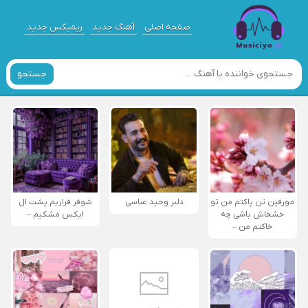
صفحه اصلی
آهنگ جدید
ریمیکس جدید
جستجو
مورفین تن پاکتم من تو
دلبر وحید عباسی
شوفر فراریم پشت ال
خشخاش باشی چه
ایکس مشکیم –
خاکتم من –