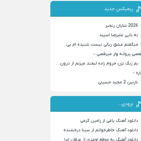
ریمیکس جدید
2026 شایان رنجبر
نه تایی علیرضا اسپید
میگفتم عشق ریالی نیست شنیده ام بی
قصی پروانه وار میرقصی –
بم زنگ نزن حروم زاده لبخند میزنم از درون
اره –
نازنین 2 مجید حسینی
بزودی…
دانلود آهنگ یاغی از رامین کرمی
دانلود آهنگ خاطرخواتم از سینا درخشنده
دانلود آهنگ به موقع اومدی از عرفان ابرا