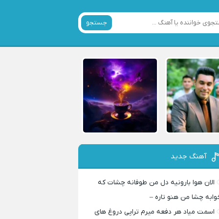
جستجو
آهنگ جدید
الان هوا بارونیه دل من طوفانه چشات که
وابه چشا من هنو تاره –
اسمت میاد هر دفعه میرم تراپی دروغ‌ های