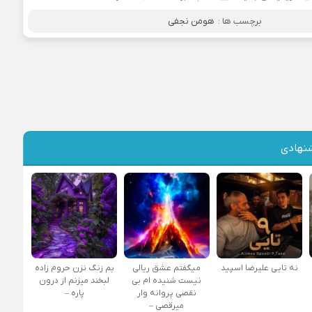
برچسب ها :
هومن نجفی
نهادی
نه تایی علیرضا اسپید
میگفتم عشق ریالی
بم زنگ نزن حروم زاده
نیست شنیده ام بی
لبخند میزنم از درون
نقصی پروانه وار
پاره –
میرقصی –