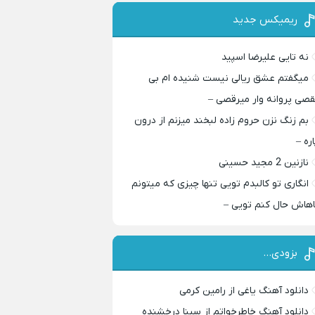
ریمیکس جدید
نه تایی علیرضا اسپید
میگفتم عشق ریالی نیست شنیده ام بی
قصی پروانه وار میرقصی –
بم زنگ نزن حروم زاده لبخند میزنم از درون
اره –
نازنین 2 مجید حسینی
انگاری تو کالبدم تویی تنها چیزی که میتونم
اهاش حال کنم تویی –
بزودی…
دانلود آهنگ یاغی از رامین کرمی
دانلود آهنگ خاطرخواتم از سینا درخشنده