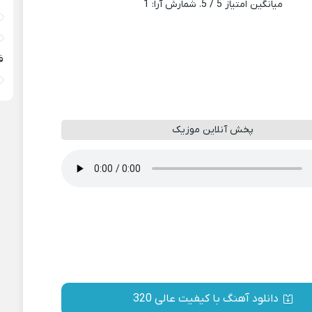
میانگین امتیاز
5
/ 5. شمارش آرا:
1
ف
پخش آنلاین موزیک
دانلود آهنگ با کیفیت عالی 320