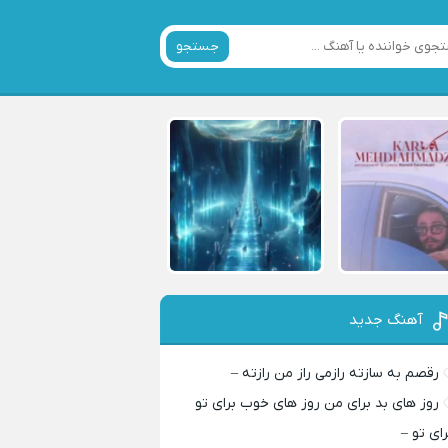
جستجو
آهنگ جدید
رقصم به سازته رازمی راز من رازته –
روز های بد برای من روز های خوب برای تو
رای تو –