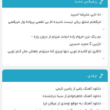
ریمیکس جدید
نه تایی علیرضا اسپید
میگفتم عشق ریالی نیست شنیده ام بی نقصی پروانه وار میرقصی
–
بم زنگ نزن حروم زاده لبخند میزنم از درون پاره –
نازنین 2 مجید حسینی
انگاری تو کالبدم تویی تنها چیزی که میتونم باهاش حال کنم تویی
–
بزودی…
دانلود آهنگ یاغی از رامین کرمی
دانلود آهنگ خاطرخواتم از سینا درخشنده
دانلود آهنگ به موقع اومدی از عرفان ابرا