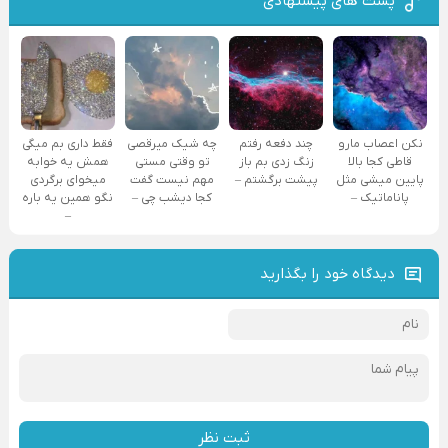
پست های پیشنهادی
نکن اعصاب مارو
چند دفعه رفتم
چه شیک میرقصی
فقط داری بم میگی
قاطی کجا بالا
زنگ زدی بم باز
تو وقتی مستی
همش یه خوابه
پایین میشی مثل
پیشت برگشتم –
مهم نیست گفت
میخوای برگردی
پاناماتیک –
کجا دیشب چی –
نگو همین یه باره
–
دیدگاه خود را بگذارید
ثبت نظر