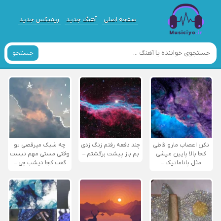
صفحه اصلی
آهنگ جدید
ریمیکس جدید
جستجو
نکن اعصاب مارو قاطی
چند دفعه رفتم زنگ زدی
چه شیک میرقصی تو
کجا بالا پایین میشی
بم باز پیشت برگشتم –
وقتی مستی مهم نیست
مثل پاناماتیک –
گفت کجا دیشب چی –