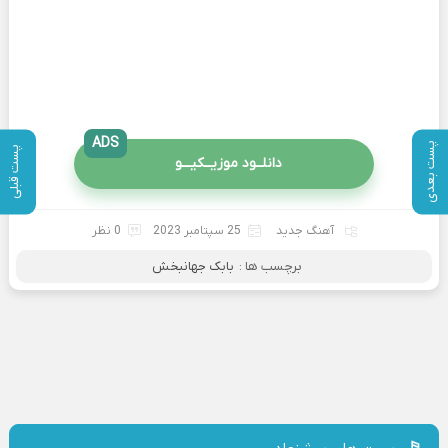
ADS
پست بعدی
پست قبلی
دانلــود موزیــکیـــو
آهنگ جدید
25 سپتامبر 2023
0 نظر
برچسب ها :
بابک جهانبخش