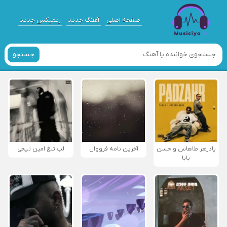
صفحه اصلی
آهنگ جدید
ریمیکس جدید
جستجو
پادزهر طاهاس و حسن
آخرین نامه فرووال
لب تیغ امین تیجی
بابا