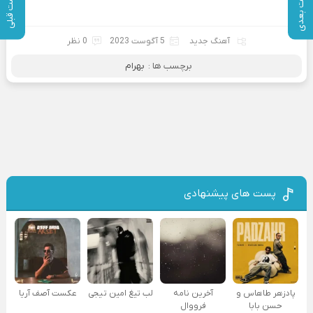
پست بعدی
پست قبلی
آهنگ جدید
5 آگوست 2023
0 نظر
برچسب ها :
بهرام
پست های پیشنهادی
پادزهر طاهاس و
آخرین نامه
لب تیغ امین تیجی
عکست آصف آریا
حسن بابا
فرووال