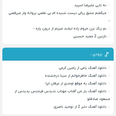
نه تایی علیرضا اسپید
میگفتم عشق ریالی نیست شنیده ام بی نقصی پروانه وار میرقصی
–
بم زنگ نزن حروم زاده لبخند میزنم از درون پاره –
نازنین 2 مجید حسینی
بزودی…
دانلود آهنگ یاغی از رامین کرمی
دانلود آهنگ خاطرخواتم از سینا درخشنده
دانلود آهنگ به موقع اومدی از عرفان ابرا
دانلود آهنگ یار من آفتاب مهتاب ندیدس فرشتس پدیدس از
مسعود صادقلو
دانلود آهنگ دلبر 2 از توحید ناصری