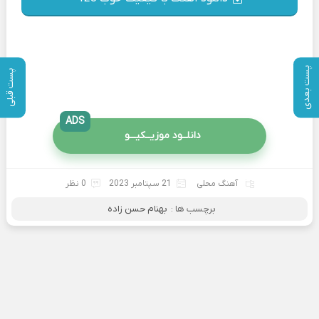
پست بعدی
پست قبلی
ADS
دانلــود موزیــکیـــو
آهنگ محلی
21 سپتامبر 2023
0 نظر
برچسب ها :
بهنام حسن زاده