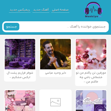
صفحه اصلی
آهنگ جدید
ریمیکس جدید
جستجو
مورفین تن پاکتم من تو
دلبر وحید عباسی
شوفر فراریم پشت ال
خشخاش باشی چه
ایکس مشکیم –
خاکتم من –