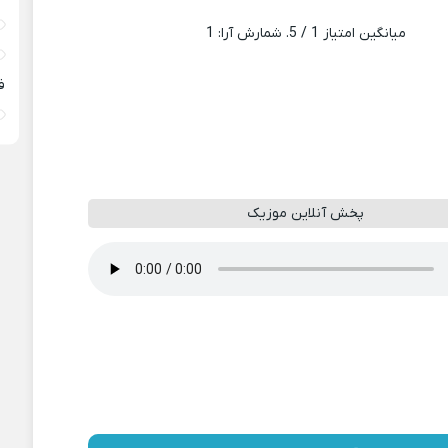
میانگین امتیاز
1
/ 5. شمارش آرا:
1
ف
پخش آنلاین موزیک