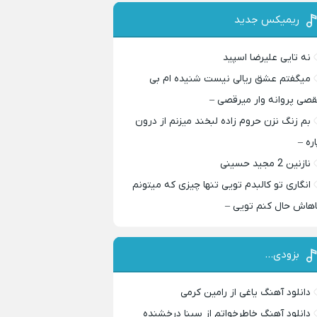
ریمیکس جدید
نه تایی علیرضا اسپید
میگفتم عشق ریالی نیست شنیده ام بی
قصی پروانه وار میرقصی –
بم زنگ نزن حروم زاده لبخند میزنم از درون
اره –
نازنین 2 مجید حسینی
انگاری تو کالبدم تویی تنها چیزی که میتونم
اهاش حال کنم تویی –
بزودی…
دانلود آهنگ یاغی از رامین کرمی
دانلود آهنگ خاطرخواتم از سینا درخشنده