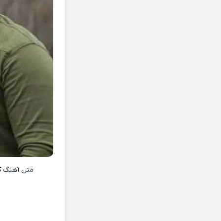
متن آهنگ
ک