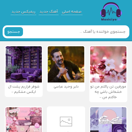
صفحه اصلی
آهنگ جدید
ریمیکس جدید
جستجو
مورفین تن پاکتم من تو
دلبر وحید عباسی
شوفر فراریم پشت ال
خشخاش باشی چه
ایکس مشکیم –
خاکتم من –