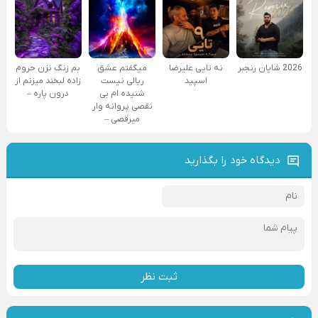
2026 شایان رنجبر
نه تایی علیرضا
میگفتم عشق
بم زنگ نزن حروم
اسپید
ریالی نیست
زاده لبخند میزنم از
شنیده ام بی
درون پاره –
نقصی پروانه وار
میرقصی –
دیدگاه خود را بگذارید
ثبت نظر