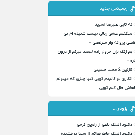
ریمیکس جدید
نه تایی علیرضا اسپید
میگفتم عشق ریالی نیست شنیده ام بی
قصی پروانه وار میرقصی –
بم زنگ نزن حروم زاده لبخند میزنم از درون
اره –
نازنین 2 مجید حسینی
انگاری تو کالبدم تویی تنها چیزی که میتونم
اهاش حال کنم تویی –
بزودی…
دانلود آهنگ یاغی از رامین کرمی
دانلود آهنگ خاطرخواتم از سینا درخشنده