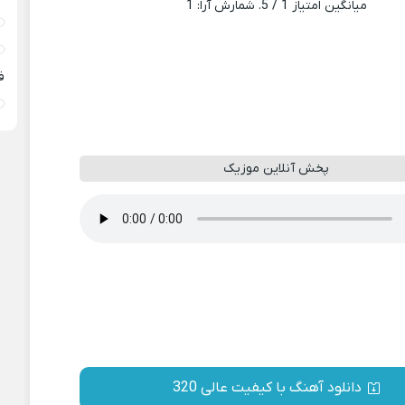
میانگین امتیاز
1
/ 5. شمارش آرا:
1
ف
پخش آنلاین موزیک
دانلود آهنگ با کیفیت عالی 320