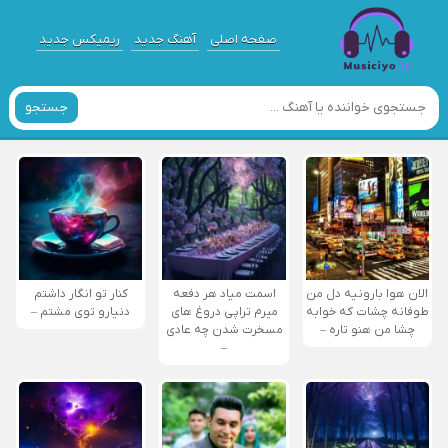
صفحه اصلی
آهنگ جدید
ریمیکس جدید
جستجو
الان هوا بارونیه دل من
اسمت میاد هر دفعه
کنار تو انگار داشتم
طوفانه چشات که خوابه
میرم تراپی دروغ‌ های
دنیارو توی مشتم –
چشا من هنو تاره –
مسخرت شدن چه عادی
–