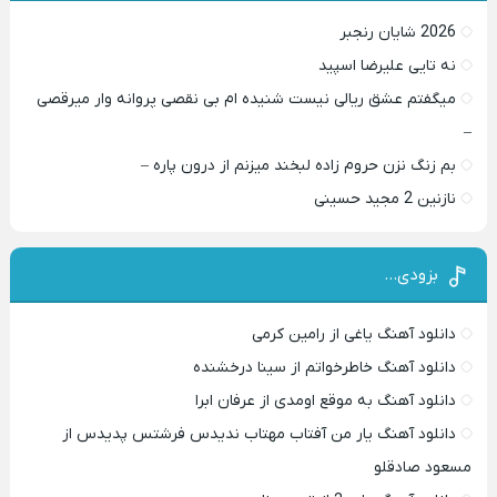
2026 شایان رنجبر
نه تایی علیرضا اسپید
میگفتم عشق ریالی نیست شنیده ام بی نقصی پروانه وار میرقصی
–
بم زنگ نزن حروم زاده لبخند میزنم از درون پاره –
نازنین 2 مجید حسینی
بزودی…
دانلود آهنگ یاغی از رامین کرمی
دانلود آهنگ خاطرخواتم از سینا درخشنده
دانلود آهنگ به موقع اومدی از عرفان ابرا
دانلود آهنگ یار من آفتاب مهتاب ندیدس فرشتس پدیدس از
مسعود صادقلو