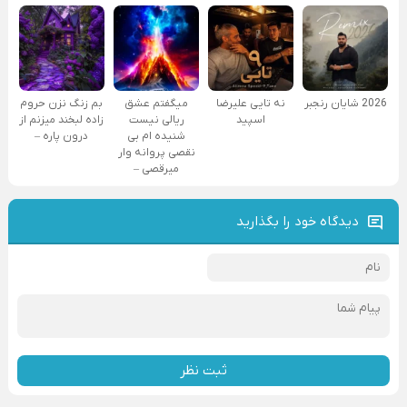
2026 شایان رنجبر
نه تایی علیرضا
میگفتم عشق
بم زنگ نزن حروم
اسپید
ریالی نیست
زاده لبخند میزنم از
شنیده ام بی
درون پاره –
نقصی پروانه وار
میرقصی –
دیدگاه خود را بگذارید
ثبت نظر