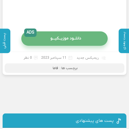
ADS
پست بعدی
پست قبلی
دانلــود موزیــکیـــو
ریمیکس جدید
11 سپتامبر 2023
0 نظر
برچسب ها :
فاما
پست های پیشنهادی