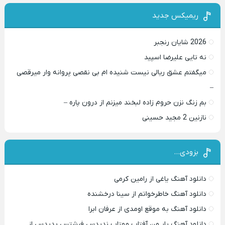
ریمیکس جدید
2026 شایان رنجبر
نه تایی علیرضا اسپید
میگفتم عشق ریالی نیست شنیده ام بی نقصی پروانه وار میرقصی
–
بم زنگ نزن حروم زاده لبخند میزنم از درون پاره –
نازنین 2 مجید حسینی
بزودی…
دانلود آهنگ یاغی از رامین کرمی
دانلود آهنگ خاطرخواتم از سینا درخشنده
دانلود آهنگ به موقع اومدی از عرفان ابرا
دانلود آهنگ یار من آفتاب مهتاب ندیدس فرشتس پدیدس از