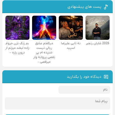
پست های پیشنهادی
2026 شایان رنجبر
نه تایی علیرضا
میگفتم عشق
بم زنگ نزن حروم
اسپید
ریالی نیست
زاده لبخند میزنم از
شنیده ام بی
درون پاره –
نقصی پروانه وار
میرقصی –
دیدگاه خود را بگذارید