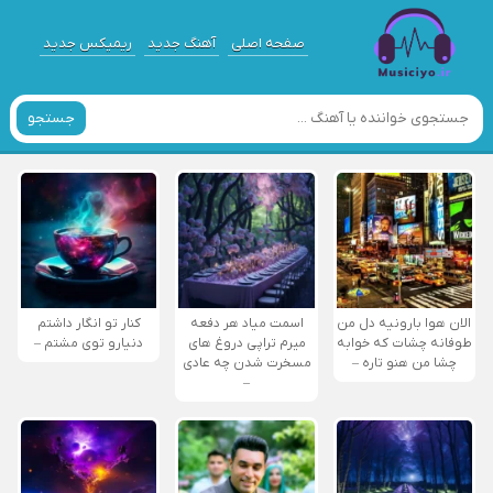
صفحه اصلی
آهنگ جدید
ریمیکس جدید
جستجو
الان هوا بارونیه دل من
اسمت میاد هر دفعه
کنار تو انگار داشتم
طوفانه چشات که خوابه
میرم تراپی دروغ‌ های
دنیارو توی مشتم –
چشا من هنو تاره –
مسخرت شدن چه عادی
–